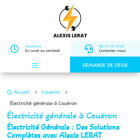

Ouverture

06 71 79 70 63
Du lundi au vendredi
Contactez-nous
DEMANDE DE DEVIS

Accueil
5
Couëron
5
Électricité générale à Couëron
Électricité générale à Couëron
Électricité Générale : Des Solutions
Complètes avec Alexis LERAT